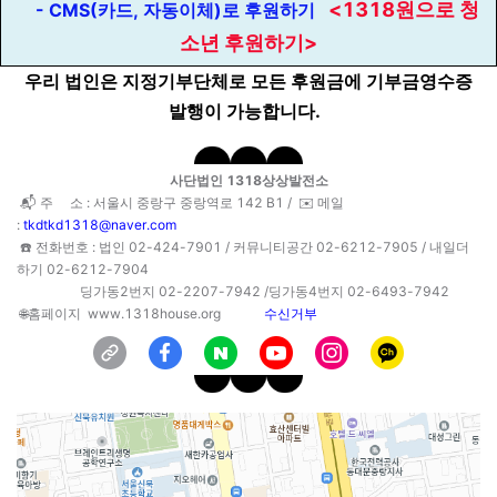
<1318원으로 청
- CMS(카드, 자동이체)로 후원하기
소년 후원하기>
우리 법인은 지정기부단체로 모든 후원금에 기부금영수증
발행이 가능합니다.
사단법인 1318상상발전소
📬 주 소 : 서울시 중랑구 중랑역로 142 B1 /
✉️ 메일
:
tkdtkd1318@naver.com
☎️ 전화번호 : 법인 02-424-7901 /
커뮤니티공간 02-6212-7905 / 내일더
하기 02-6212-7904
딩가동2번지 02-2207-7942 /딩가동4번지 02-6493-7942
🌐홈페
이지
www.1318house.org
수신거부