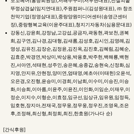
모꼬헤어(홍승희원장),서해쭈꾸미(서무현대표),전설의솥
뚜껑삼겹살(임지연대표),주원컴퍼니(김성원대표),㈜창조
천막기업(정영삼대표),중랑양원미디어센터(송영근센터
장),중랑행복교육(이윤주대표),청지기자동차(심용문대표)
강동신,강윤희,강정남,고강섭,공금자,곽동현,곽보천,권복
희,김구연,김나경,김대형,김새롬,김성호,김시인,김영례,김
영성,김유진,김장순,김정윤,김진옥,김진호,김혜림,김혜순,
김효준,박경연,박상미,박상용,박용호,박주헌,백해룡,백현
진,서아연,석태현,성주인,송은혜,송종갑,송현숙,신정화,심
지영,안지유,안현정,양미연,엄태영,예초아(이태헌)오윤석,
오은경,오진형,윤승미,이경희,이남희,이수미,이승진,이승
화,이승희,이아름,이윤주,이윤진,이인화,이임순,이재우,이
정순,이지수,이형순,이효정,임규선,임상규,임유원,임정득,
임호현,장지아,전재국,정무웅,정무웅,정우진,조영옥,조은
후,조정해,최신형,최정희,최진,한효원(가나다 순)
[간식후원]