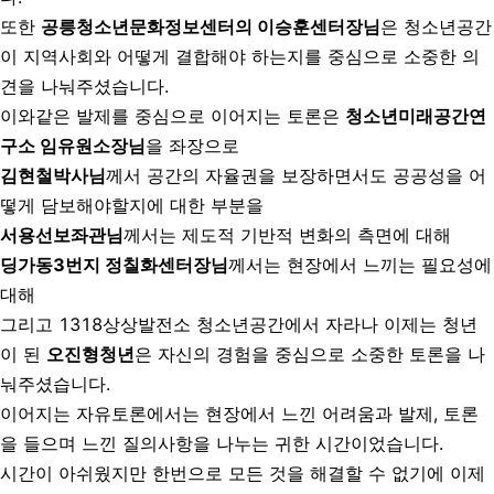
또한
공릉청소년문화정보센터의 이승훈센터장님
은 청소년공간
이 지역사회와 어떻게 결합해야 하는지를 중심으로 소중한 의
견을 나눠주셨습니다.
이와같은 발제를 중심으로 이어지는 토론은
청소년미래공간연
구소 임유원소장님
을 좌장으로
김현철박사님
께서 공간의 자율권을 보장하면서도 공공성을 어
떻게 담보해야할지에 대한 부분을
서용선보좌관님
께서는 제도적 기반적 변화의 측면에 대해
딩가동3번지 정칠화센터장님
께서는 현장에서 느끼는 필요성에
대해
그리고 1318상상발전소 청소년공간에서 자라나 이제는 청년
이 된
오진형청년
은 자신의 경험을 중심으로 소중한 토론을 나
눠주셨습니다.
이어지는 자유토론에서는 현장에서 느낀 어려움과 발제, 토론
을 들으며 느낀 질의사항을 나누는 귀한 시간이었습니다.
시간이 아쉬웠지만 한번으로 모든 것을 해결할 수 없기에 이제