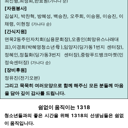
최신형,최정희,한효원
(가나다 순)
[자원봉사]
김설지, 박찬혁, 방혜성, 백승찬, 오주희, 이승원, 이승진, 이
채령, 이현정
(가나다 순)
[간식지원]
면목2동주민자치회(심용문회장),오종인(희망유스나래대
표),이경희(박혜영청소년母),임양지(딩가동1번지 센터장),
정혜인,정칠화(딩가동3번지 센터장),중랑푸드뱅크마켓(민
정숙센터장)
(가나다 순)
[장비후원]
정유진(전기오븐)
그리고 묵묵히 여러모양으로
함께 해주신 모든 분들께
마음
을 담아 깊이 감사를 드립니다.
쉼없이 움직이는 1318
청소년들과의 좋은 시간을 위해 1318의 선생님들은 쉼없
이 움직입니다.