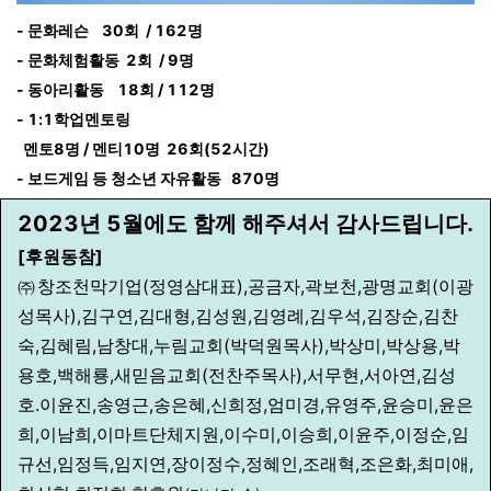
- 문화레슨 30회 / 162명
- 문화체험활동 2회 / 9명
- 동아리활동 18회 / 112명
- 1:1학업멘토링
멘토8명 / 멘티10명
26회(52
시간)
- 보드게임 등 청소년 자유활동
870명
2023년 5월에도
함께
해주셔서 감사드립니다.
[후원동참]
㈜창조천막기업(정영삼대표),공금자,곽보천,광명교회(이광
성목사),김구연,김대형,김성원,김영례,김우석,김장순,김찬
숙,김혜림,남창대,누림교회(박덕원목사),박상미,박상용,박
용호,백해룡,새믿음교회(전찬주목사),서무현,서아연,김성
호.이윤진,송영근,송은혜,신희정,엄미경,유영주,윤승미,윤은
희,이남희,이마트단체지원,이수미,이승희,이윤주,이정순,임
규선,임정득,임지연,장이정수,정혜인,조래혁,조은화,최미애,