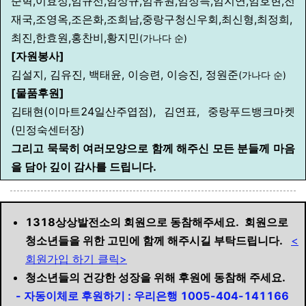
준혁,이효정,임규선,임상규,임유원,임정득,임지연,임호현,전
재국,조영옥,조은화,조희남,중랑구청신우회,최신형,최정희,
최진,한효원,홍찬비,황지민
(가나다 순)
[자원봉사]
김설지, 김유진, 백태윤, 이승련, 이승진, 정원준
(가나다 순)
[물품후원]
김태현(이마트24일산주엽점), 김연표, 중랑푸드뱅크마켓
(민정숙센터장)
그리고 묵묵히 여러모양으로
함께 해주신 모든 분들께
마음
을 담아 깊이 감사를 드립니다.
1318상상발전소의 회원으로 동참해주세요. 회원으로
청소년들을 위한 고민에 함께 해주시길 부탁드립니다.
<
회원가입 하기 클릭>
청소년들의 건강한 성장을 위해 후원에 동참해 주세요.
- 자동이체로 후원하기 :
우리은행 1005-404-141166