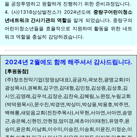
을 공정투명하고 원할하게 진행하기 위한 준비과정입니다.
4. (사)1318상상발전소가 2024년도에
중랑구어린이청소
년네트워크 간사기관의 역할
을 맡게 되었습니다. 중랑구의
어린이청소년들을 효율적으로 지원하며 활동을 위한 네트
워크 역할을 충실히 감당하겠습니다.
2024년 2월에도
함께
해주셔서 감사드립니다.
[후원동참]
(주)창조천막기업(정영삼대표),공금자,곽보천,광명교회(이
광성목사),권복희,김구연,김대형,김민정,김성원,김성호,김
시인,김영례,김우석,김장순,김찬숙,김혜림,노완정,누림교회
(박덕원목사),문수진,박경연,박상미,박상용,박용호,박주연,
백해룡,새믿음교회(전찬주목사),서무현,서아연,서아연,송영
근,송은혜,신현민,안현정,엄미경,예초아(이태헌),유영주,윤
승미,윤은희,이남희,이수미,이승진,이승희,이윤진,이정순,이