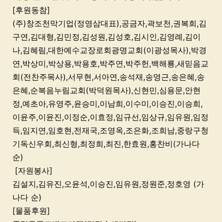
[후원동참]
(주)창조천막기업(정영삼대표),공금자,곽보천,권복희,김
구연,김대형,김민정,김성원,김성호,김시인,김영례,김이
나,김혜림,대한예수교장로회광명교회(이광성목사),박경
연,박상미,박상용,박용호,박주연,박주헌,백해룡,새믿음교
회(전찬주목사),서무현,서아연,송석재,송영근,송은혜,송
은혜,순복음누림교회(박덕원목사),신현민,심용문,안현
정,예초아,유영주,윤승미,이남희,이수미,이승진,이승희,
이윤주,이윤진,이정순,이효정,임규선,임상규,임유원,임정
득,임지연,임호현,전재국,조영옥,조은화,조희남,중랑구청
기독신우회,최신형,최정희,최진,한효원,홍찬비(가나다
순)
[자원봉사]
김설지,김유진,오윤석,이승진,임유원,정원준,정호영 (가
나다 순)
[물품후원]