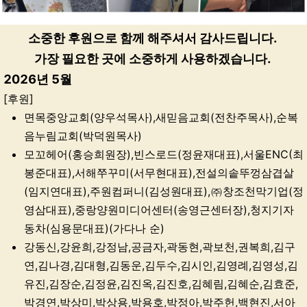
소중한 후원으로 함께 해주셔서 감사드립니다.
가장 필요한 곳에 소중하게 사용하겠습니다.
2026년 5월
[후원]
면목중앙교회(양우석목사),새믿음교회(전찬주목사),순복
음누림교회(박덕원목사)
모꼬헤어(홍승희원장),빈스로드(정윤재대표),서울ENC(최
봉준대표),서해쭈꾸미(서무현대표),전설의솥뚜껑삼겹살
(임지연대표),주원컴퍼니(김성원대표),㈜창조천막기업(정
영삼대표),중랑양원미디어센터(송영근센터장),청지기자
동차(심용문대표)(가다나 순)
강동신,강윤희,강정남,공금자,곽동현,곽보천,권복희,김구
연,김나경,김대형,김동운,김두수,김시인,김영례,김영성,김
유진,김장순,김정윤,김진옥,김진호,김혜림,김혜순,김효준,
박경연,박상미,박상용,박용호,박정아,박주헌,백현진,서아