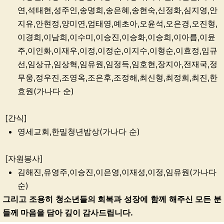
연,석태현,성주인,송명희,송은혜,송현숙,신정화,심지영,안
지유,안현정,양미연,엄태영,예초아,오윤석,오은경,오진형,
이경희,이남희,이수미,이승진,이승화,이승희,이아름,이윤
주,이인화,이재우,이정,이정순,이지수,이형순,이효정,임규
선,임상규,임상혁,임유원,임정득,임호현,장지아,전재국,정
무웅,정우진,조영옥,조은후,조정해,최신형,최정희,최진,한
효원(가나다 순)
[간식]
영세교회,한밀청년밥상(가나다 순)
[자원봉사]
김해진,유영주,이승진,이은영,이재성,이정,임유원(가나다
순)
그리고 조용히 청소년들의 회복과 성장에 함께 해주신 모든 분
들께 마음을 담아 깊이 감사드립니다.