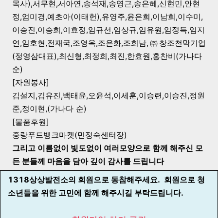
목사),서무현,서아연,송석재,송영근,송은혜,신현민,안현
정,엄미경,예초아(이태헌),유영주,윤은희,이남희,이수미,
이승진,이승희,이효정,임규선,임상규,임유원,임정득,임지
연,임호현,전재국,조영옥,조은화,조희남,㈜창조천막기업
(정영삼대표),최신형,최정희,최진,한효원,홍찬비
(가나다
순)
[자원봉사]
김설지,김유진,백태윤,오윤석,이세훈,이승련,이승진,정원
준,정이현,(가나다 순)
[물품후원]
중랑푸드뱅크마켓(민정숙센터장)
그리고 이름없이 빛도없이 여러모양으로 함께 해주신 모
든 분들께 마음을 담아 깊이 감사를 드립니다
1318상상발전소의 회원으로 동참해주세요. 회원으로 청
소년들을 위한 고민에 함께 해주시길 부탁드립니다.