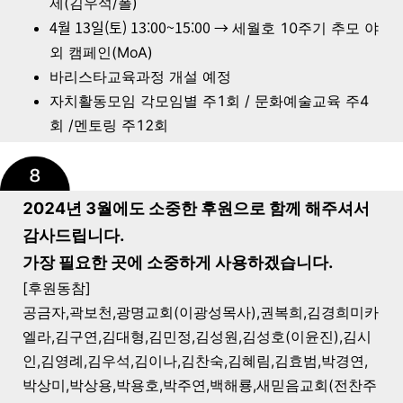
제(김우석/폴)
4월 13일(토) 13:00~15:00 →
세월호 10주기 추모 야
외 캠페인(MoA)
바리스타교육과정 개설 예정
자치활동모임 각모임별 주1회 / 문화예술교육 주4
회 /멘토링 주12회
2024년 3월에도 소중한 후원으로 함께 해주셔서
감사드립니다.
가장 필요한 곳에 소중하게 사용하겠습니다.
[후원동참]
공금자,곽보천,광명교회(이광성목사),권복희,김경희미카
엘라,김구연,김대형,김민정,김성원,김성호(이윤진),김시
인,김영례,김우석,김이나,김찬숙,김혜림,김효범,박경연,
박상미,박상용,박용호,박주연,백해룡,새믿음교회(전찬주