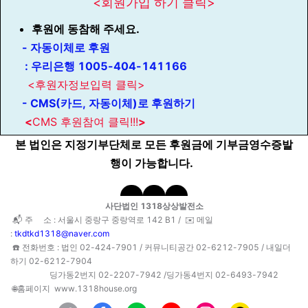
<회원가입 하기 클릭>
후원에 동참해 주세요.
- 자동이체로 후원
:
우리은행 1005-404-141166
<후원자정보입력 클릭>
- CMS(카드, 자동이체)로 후원하기
<
CMS 후원참여 클릭!!!
>
본 법인은 지정기부단체로 모든 후원금에 기부금영수증발
행이 가능합니다.
사단법인 1318상상발전소
📬 주 소 : 서울시 중랑구 중랑역로 142 B1 /
✉️ 메일
:
tkdtkd1318@naver.com
☎️ 전화번호 : 법인 02-424-7901 /
커뮤니티공간 02-6212-7905 / 내일더
하기 02-6212-7904
딩가동2번지 02-2207-7942 /딩가동4번지 02-6493-7942
🌐홈페이지 www.1318house.org