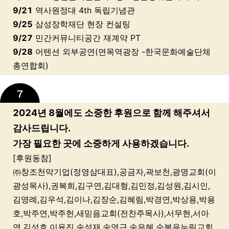
9/21
역사원정대 4th 독립기념관
9/25
삼성장학재단 현장 컨설팅
9/27
민간커뮤니티공간 재계약 PT
9/28
어텐션 외부공연(면목역광장 -한국문화예술단체
총연합회)
2024년 8월에도 소중한 후원으로 함께 해주셔서
감사드립니다.
가장 필요한 곳에 소중하게 사용하겠습니다.
[후원동참]
㈜창조천막기업(정영삼대표),공금자,곽보천,광명교회(이
광성목사),권복희,김구연,김대형,김민정,김성원,김시인,
김영례,김우석,김이나,김장순,김혜림,박경연,박상용,박용
호,박주연,박주헌,새믿음교회(전찬주목사),서무현,서아
연,김성호,이윤진,송석재,송영근,송은혜,순복음누림교회