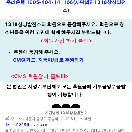
우리은행 1005-404-141166(사단법인1318상상발전
소)
1318상상발전소의 회원으로 동참해주세요. 회원으로 청
소년들을 위한 고민에 함께 해주시길 부탁드립니다.
<회원가입 하기 클릭>
후원에 동참해 주세요.
- CMS(카드, 자동이체)로 후원하기
<
CMS 후원참여 클릭!!!
>
본 법인은 지정기부단체로 모든 후원금에 기부금영수증발
행이 가능합니다.
사단법인 1318상상발전소
📬 주 소 : 서울시 중랑구 중랑역로 142 B1 /
✉️ 메일
:
tkdtkd1318@naver.com
☎️ 전화번호 : 법인 02-424-7901 /
커뮤니티공간 02-6212-7905 / 내일더