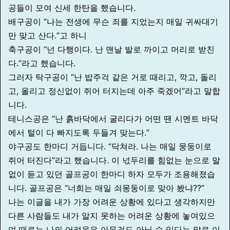
공들이 모여 신세 한탄을 했습니다.
배구공이 “나는 전생에 무슨 죄를 지었는지 매일 귀싸대기
만 맞고 산다.”고 하니
축구공이 “넌 다행이다. 난 맨날 발로 까이고 머리로 받친
다.”라고 했습니다.
그러자 탁구공이 “난 밥주걱 같은 거로 때리고, 깍고, 돌리
고, 올리고 정신없이 쥐어 터지는데 아주 죽겠어”라고 말합
니다.
테니스공은 “난 흙바닥에서 굴리다가 어떤 땐 시멘트 바닥
에서 털이 다 빠지도록 두들겨 맞는다.”
야구공도 한마디 거듭니다. “닥쳐라. 나는 매일 뭉둥이로
쥐어 터진다”라고 했습니다. 이 넋두리를 힘없는 눈으로 말
없이 듣고 있던 골프공이 한마디 하자 모두가 조용해졌습
니다. 골프공은 “너희는 매일 쇠몽둥이로 맞아 봤냐??”
나는 이글을 내가 가장 어려운 상황에 있다고 생각하지만
다른 사람들도 내가 알지 못하는 어려운 상황에 놓여있으
며 때로는 나의 어려움은 아무것도 아닐 수 있다는 말로 이