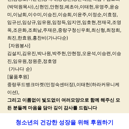
(박덕원목사),신현민,안현정,예초아,이태헌,유영주,윤승
미,이남희,이수미,이승진,이승희,이윤주,이정순,이효정,
임규선,임상규,임유원,임정득,임지연,임호현,전재국,조영
옥,조은화,조희남,주재은,중랑구청신우회,최신형,최정희,
최진,한효원,홍찬비(가나다순)
[자원봉사]
김설지,김유진,박나원,박주헌,안현정,오윤석,이승련,이승
진,임유원,정원준,정호영
(가나다 순)
[물품후원]
중랑푸드뱅크마켓(민정숙센터장),이태헌(하라커뮤니케
이션),
그리고 이름없이 빛도없이 여러모양으로 함께 해주신 모
든 분들께 마음을 담아 깊이 감사를 드립니다
청소년의 건강한 성장을 위해 후원하기